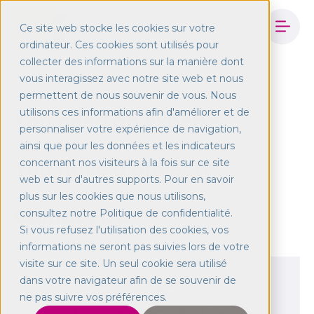
Ce site web stocke les cookies sur votre
ordinateur. Ces cookies sont utilisés pour
collecter des informations sur la manière dont
Home
Contact-us
vous interagissez avec notre site web et nous
permettent de nous souvenir de vous. Nous
utilisons ces informations afin d'améliorer et de
You need an expert?
personnaliser votre expérience de navigation,
ainsi que pour les données et les indicateurs
You have a project?
concernant nos visiteurs à la fois sur ce site
web et sur d'autres supports. Pour en savoir
plus sur les cookies que nous utilisons,
Contact us.
consultez notre Politique de confidentialité.
Si vous refusez l'utilisation des cookies, vos
informations ne seront pas suivies lors de votre
visite sur ce site. Un seul cookie sera utilisé
dans votre navigateur afin de se souvenir de
You are an expert?
ne pas suivre vos préférences.
To join or community of senior