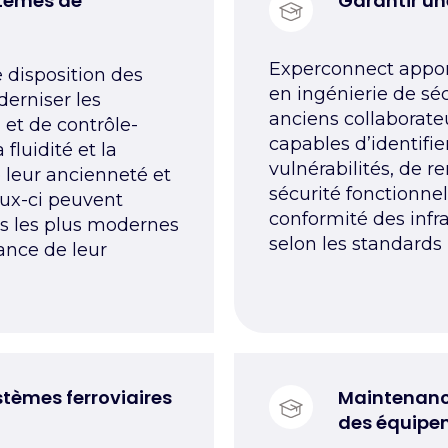
stèmes de
Garantir un
Experconnect appor
 disposition des
en ingénierie de séc
erniser les
anciens collaborateu
 et de contrôle-
capables d’identifi
fluidité et la
vulnérabilités, de r
e leur ancienneté et
sécurité fonctionnel
ux-ci peuvent
conformité des infra
es les plus modernes
selon
les standards 
ance de leur
stèmes ferroviaires
Maintenance
des équipe