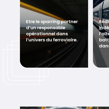
’une
Etre le sparring partner
Rédi
ur
d’un responsable
ind
opérationnel dans
l’al
l’univers du ferroviaire.
batt
dans