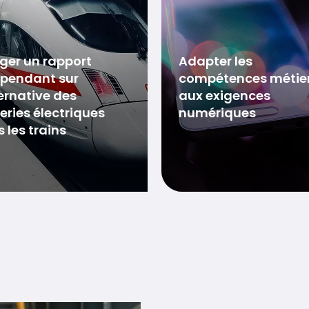
ger un rapport
Adapter les
épendant sur
compétences métie
ternative des
aux exigences
eries électriques
numériques
 les trains