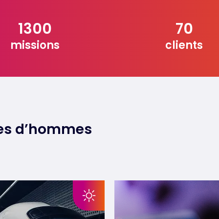
1300
70
missions
clients
ires d’hommes