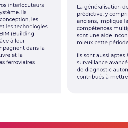
vos interlocuteurs
La généralisation d
 système.
Ils
prédictive, y compr
conception, les
anciens, implique l
et les technologies
compétences multip
BIM (Building
sont une aide incon
âce à leur
mieux cette période
ompagnent dans la
vre et la
Ils sont aussi aptes 
 ferroviaires
surveillance avancé
de diagnostic autom
contribués à mettre