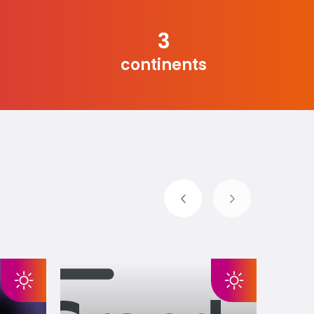
3
continents