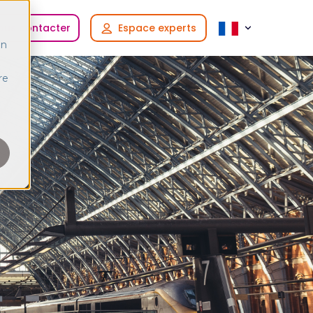
ous contacter
Espace experts
in
re